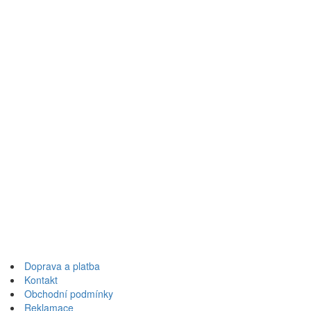
Dřevěná tabulka znázorňuje hlavní filosofii judo. Plasticky
vyřezávaná tabulka nesmí chybět v žádném dojo nebo tělocvičně.
Vzhledem ke své velikosti je také vhodná pro domácí kamizy.
Aikido znak, umělecká kaligrafie, dřevo buk
cena 1 210 Kč (49.98 €)
Přeskočit
na
Doprava a platba
obsah
Kontakt
Obchodní podmínky
Reklamace