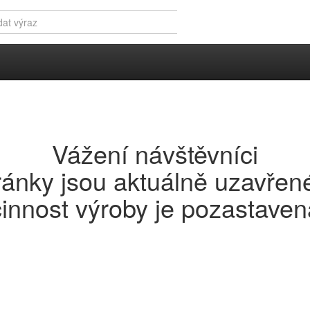
Přihlášení
buk
Vážení návštěvníci
ky
Znaky bojového umění
ránky jsou aktuálně uzavřen
vo buk
činnost výroby je pozastaven
Dřevěný vyřezávaný znak Jiu 
plaketa.