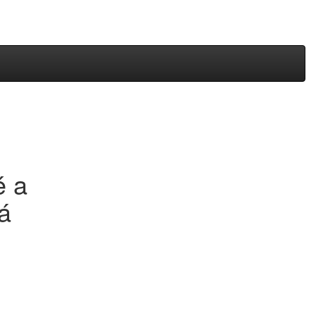
poptávka
0
nákup
0
é a
á
Jitsu. Vhodný na zavěšení na zeď nebo jako dárková