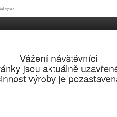
Přihlášení
ze dřeva
Vážení návštěvníci
inky
Vyřezávaná písmena 
ránky jsou aktuálně uzavřen
činnost výroby je pozastaven
ice a piktogramy
ižkových znaků. Může jít o písmena, číslice nebo piktogramy. Dřevěná
a připevňují