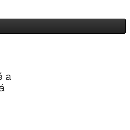
poptávka
0
nákup
0
ze dřeva
é a
á
 písmena jsou vyráběna jak pro venkovní prostory tak