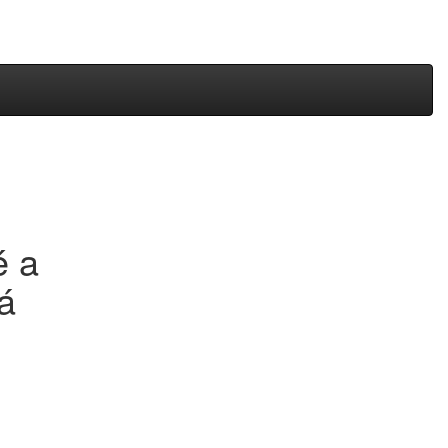
poptávka
0
nákup
0
é a
á