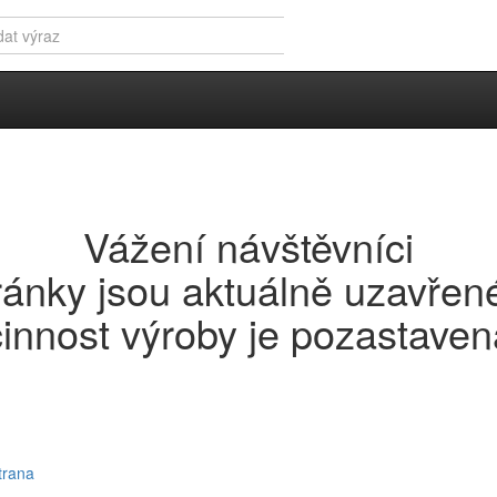
Přihlášení
Vážení návštěvníci
vník
K
ránky jsou aktuálně uzavřen
činnost výroby je pozastaven
W
X
Y
Z
trana