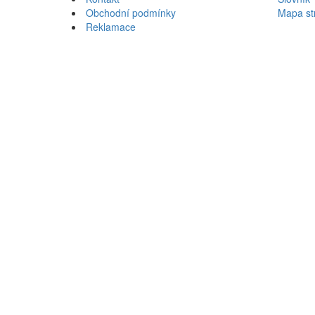
Přeskočit
Obchodní podmínky
Mapa st
na
Reklamace
vyhledávání